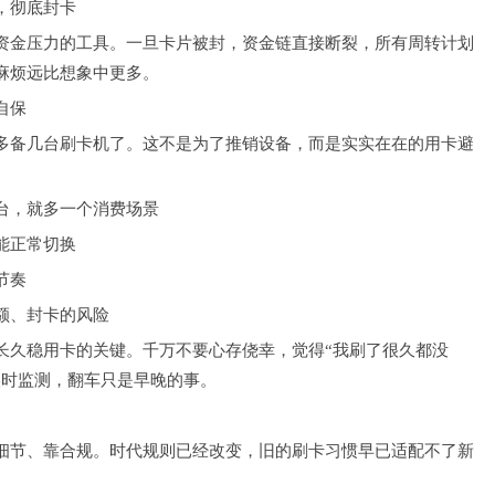
，彻底封卡
资金压力的工具。一旦卡片被封，资金链直接断裂，所有周转计划
麻烦远比想象中更多。
自保
多备几台刷卡机了。这不是为了推销设备，而是实实在在的用卡避
台，就多一个消费场景
能正常切换
节奏
额、封卡的风险
长久稳用卡的关键。千万不要心存侥幸，觉得“我刷了很久都没
实时监测，翻车只是早晚的事。
细节、靠合规。时代规则已经改变，旧的刷卡习惯早已适配不了新