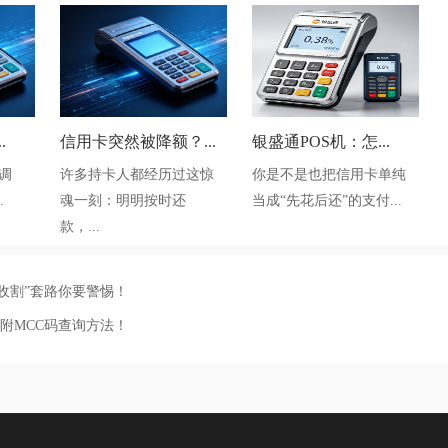
.
信用卡突然被降额？...
银盛通POS机：怎...
调
许多持卡人都经历过这惊
你是不是也把信用卡单纯
.
魂一刻：明明按时还
当成“先花后还”的支付...
款，...
“收割”套路你要警惕！
附MCC码查询方法！