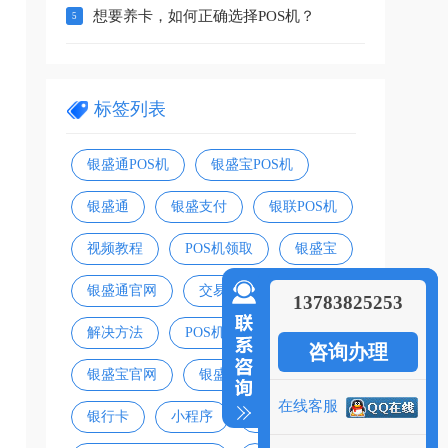
想要养卡，如何正确选择POS机？
标签列表
银盛通POS机
银盛宝POS机
银盛通
银盛支付
银联POS机
视频教程
POS机领取
银盛宝
银盛通官网
交易失败
13783825253
解决方法
POS机官网
咨询办理
银盛宝官网
银盛宝扫码盒
在线客服
银行卡
小程序
支付方式