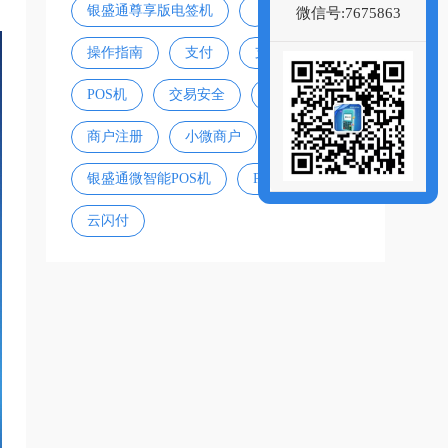
银盛通尊享版电签机
微信号:7675863
操作指南
支付
支付宝
POS机
交易安全
信用卡风控
商户注册
小微商户
银盛通微智能POS机
POS机办理
云闪付