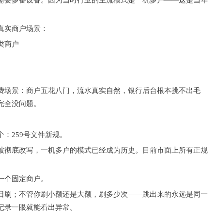
需要多备设备。因为当时行业的主流模式是一机多户——这是当年
真实商户场景：
类商户
费场景：商户五花八门，流水真实自然，银行后台根本挑不出毛
完全没问题。
：259号文件新规。
被彻底改写，一机多户的模式已经成为历史。目前市面上所有正规
一个固定商户。
日刷；不管你刷小额还是大额，刷多少次——跳出来的永远是同一
记录一眼就能看出异常。