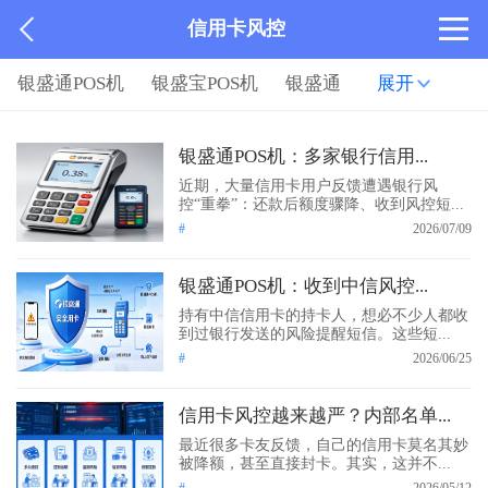
信用卡风控
银盛通POS机
银盛宝POS机
银盛通
展开
银盛通POS机：多家银行信用...
近期，大量信用卡用户反馈遭遇银行风
控“重拳”：还款后额度骤降、收到风控短...
#
2026/07/09
银盛通POS机：收到中信风控...
持有中信信用卡的持卡人，想必不少人都收
到过银行发送的风险提醒短信。这些短...
#
2026/06/25
信用卡风控越来越严？内部名单...
最近很多卡友反馈，自己的信用卡莫名其妙
被降额，甚至直接封卡。其实，这并不...
#
2026/05/12