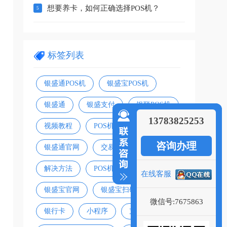
想要养卡，如何正确选择POS机？
标签列表
银盛通POS机
银盛宝POS机
银盛通
银盛支付
银联POS机
13783825253
视频教程
POS机领取
银盛宝
咨询办理
银盛通官网
交易失败
解决方法
POS机官网
在线客服
银盛宝官网
银盛宝扫码盒
微信号:7675863
银行卡
小程序
支付方式