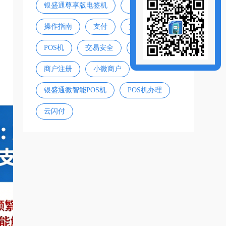
银盛通尊享版电签机
操作指南
支付
支付宝
POS机
交易安全
信用卡风控
商户注册
小微商户
银盛通微智能POS机
POS机办理
云闪付