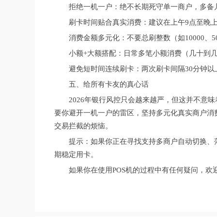
拒绝一机一户：绝不长期死守单一商户，多备几
刷卡时间贴合真实消费：建议在上午9点至晚上
消费金额多元化：不要总刷整数（如10000、
小额+大额搭配：日常多笔小额消费（几十到
避免短时间连续刷卡：两次刷卡间隔30分钟
五、给所有卡友的真心话
2026年银行风控只会越来越严，但这并不意
要你避开一机一户的雷区，坚持多元化真实商户消
交易拦截的烦恼。
提示：如果你正在寻找支持多商户自动切换、
期稳定用卡。
如果你在使用POS机的过程中有任何疑问，欢迎