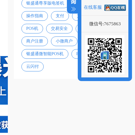
银盛通尊享版电签机
在线客服
操作指南
支付
支付宝
微信号:7675863
POS机
交易安全
信用卡风控
商户注册
小微商户
银盛通微智能POS机
POS机办理
云闪付