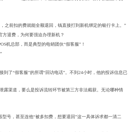
。
器，之前扣的费就能全额退回，钱直接打到新机绑定的银行卡上。”
官方退费，为何要强迫办理新机？
OS机总部，而是典型的电销团伙“假客服”！
”
就接到了“假客服”的所谓“回访电话”。不到24小时，他的投诉信息已
息泄露渠道，要么是投诉流转环节被第三方非法截获。无论哪种情
器型号，甚至连他“被多扣费，想要退回”这一具体诉求都一清二