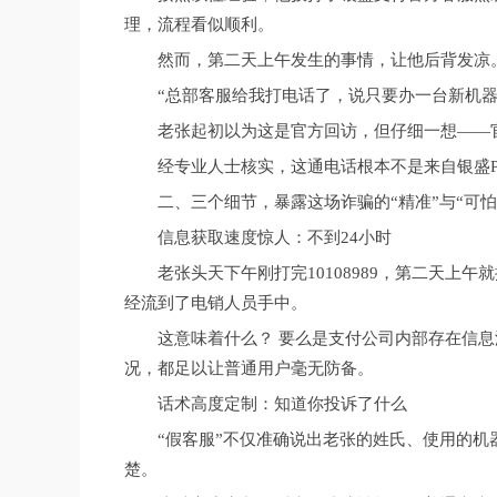
理，流程看似顺利。
然而，第二天上午发生的事情，让他后背发凉
“总部客服给我打电话了，说只要办一台新机
老张起初以为这是官方回访，但仔细一想——
经专业人士核实，这通电话根本不是来自银盛P
二、三个细节，暴露这场诈骗的“精准”与“可怕
信息获取速度惊人：不到24小时
老张头天下午刚打完10108989，第二天上午
经流到了电销人员手中。
这意味着什么？ 要么是支付公司内部存在信
况，都足以让普通用户毫无防备。
话术高度定制：知道你投诉了什么
“假客服”不仅准确说出老张的姓氏、使用的机
楚。